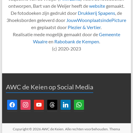
ontworpen, Bart van de Weijer heeft de
website
gemaakt.
De fotodoeken zijn gedrukt door
Drukkerij Spapens
, de
3hoeksborden geleverd door
JouwWoonplaatsindePicture
en geplaatst door
Plezier & Vertier
.
Realisatie mede mogelijk gemaakt door de
Gemeente
Waalre
en
Rabobank de Kempen
.
(c) 2020-2023
AWC de Keien op Social Media
facebook
instagram
youtube
threads
linkedin
whatsapp
Copyright © 2026
AWC de Keien
. Alle rechten voorbehouden. Thema