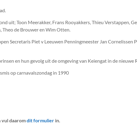
ad.
stond uit; Toon Meerakker, Frans Rooyakkers, Thieu Verstappen, G
n, Theo de Brouwer en Wim Otten.
appen Secretaris Piet v Leeuwen Penningmeester Jan Cornelissen 
rinsen en hun gevolg uit de omgeving van Keiengat in de nieuwe R
lsmis op carnavalszondag in 1990
en vul daarom
dit formulier
in.