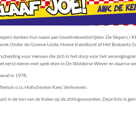
Slepers danken hun naam aan touwtrekwedstrijden. De Slepers / K
huishonk Onder de Groene Linde, Hoeve Kakelbont of Het Brabants
heiding voor mensen die zich in het dorp voor het verenigingslev
et eerst eieren met spek eten in De Wolderse Wever en daarna w
aval in 1978.
fiehuis o.l.v. Hofschenker Kees Verhoeven.
ast in de ton van de Keien op de zittingsavonden. Deze foto is ge