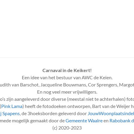
Carnaval in de Keikert!
Een idee van het bestuur van AWC de Keien.
udith van Barschot, Jacqueline Bouwmans, Cor Sprengers, Margot
En nog veel meer vrijwilligers.
to’s zijn aangeleverd door diverse (meestal niet te achterhalen) fot
(
Pink Lama
) heeft de fotodoeken ontworpen, Bart van de Weijer h
j Spapens
, de 3hoeksborden geleverd door
JouwWoonplaatsindeP
e mede mogelijk gemaakt door de
Gemeente Waalre
en
Rabobank 
(c) 2020-2023