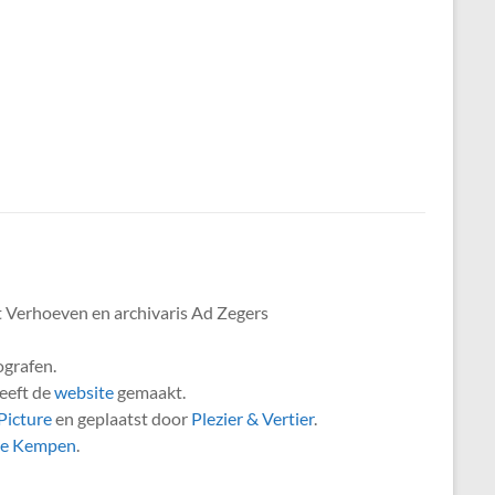
 Verhoeven en archivaris Ad Zegers
ografen.
eeft de
website
gemaakt.
icture
en geplaatst door
Plezier & Vertier
.
de Kempen
.