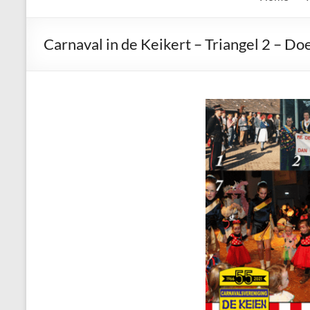
de
Keien
Carnaval in de Keikert – Triangel 2 – Do
Algemene
Waalrese
Carnavalsvereniging
De
Keien