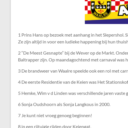
1 Prins Hans op bezoek met aanhang in het Slepershol. 
Ze zijn altijd in voor een ludieke happening bij hun t
2 “De Meest Gesnapte” bij de Wever op de Markt. Ondersc
Baltrapper zijn. Op maandagochtend met carnaval was h
3 De brandweer van Waalre speelde ook een rol met carn
4 De eerste Residentie van de Keien was Het Stationskof
5 Hemke, Wim v d Linden was verschillende jaren vaste g
6 Sonja Oudshoorn als Sonja Langkous in 2000.
7 Je kunt niet vroeg genoeg beginnen!
8 in een rijtuigje rijden door Keiengat.