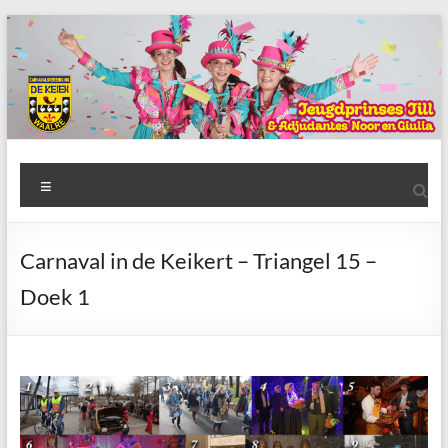
Ga
naar
de
inhoud
AWC
Menu
de
Keien
Carnaval in de Keikert – Triangel 15 –
Algemene
Doek 1
Waalrese
Carnavalsvereniging
De
Keien