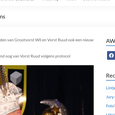
ns
reden van Grootvorst Wil en Vorst Ruud ook een nieuw
AWC
face
nd oog van Vorst Ruud volgens protocol
Rec
Lintj
Jury
Foto
Uitsl