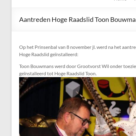
de
Keien
Aantreden Hoge Raadslid Toon Bouwma
Algemene
Waalrese
Carnavalsvereniging
Op het Prinsenbal van 8 november jl. werd na het aant
De
Hoge Raadslid geïnstalleerd:
Keien
Toon Bouwmans werd door Grootvorst Wil onder toezie
geïnstalleerd tot Hoge Raadslid Toon.