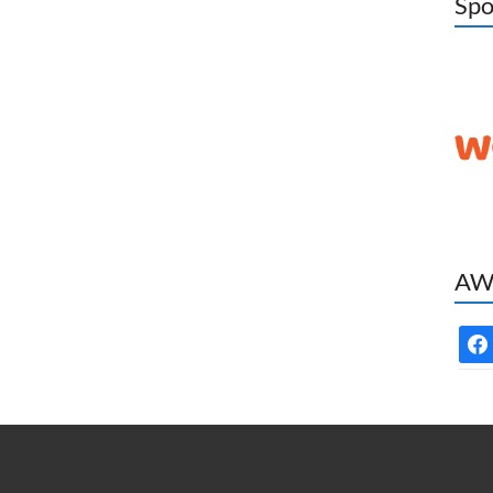
Spo
AWC
face