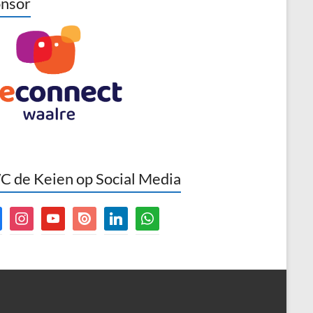
nsor
 de Keien op Social Media
book
instagram
youtube
issuu
linkedin
whatsapp