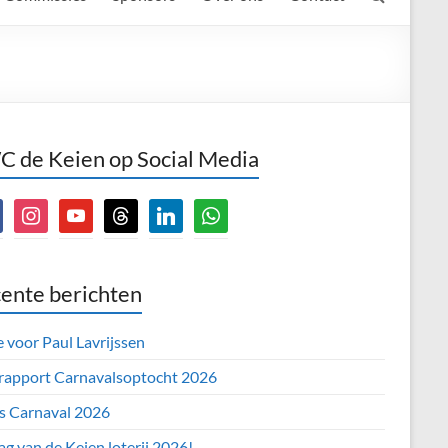
 de Keien op Social Media
book
instagram
youtube
threads
linkedin
whatsapp
ente berichten
e voor Paul Lavrijssen
 rapport Carnavalsoptocht 2026
’s Carnaval 2026
ag van de Keien loterij 2026!