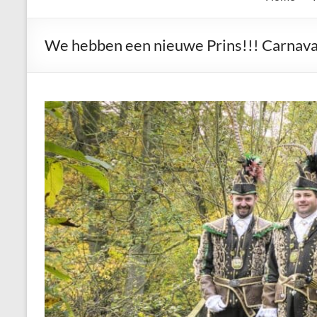
de
Keien
We hebben een nieuwe Prins!!! Carnav
Algemene
Waalrese
Carnavalsvereniging
De
Keien