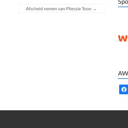
Spo
Afscheid nemen van Pliessie Toon
→
AWC
face