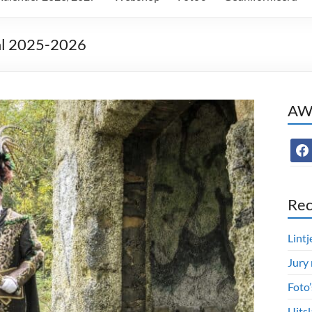
al 2025-2026
AWC
face
Rec
Lintj
Jury
Foto
Uitsl