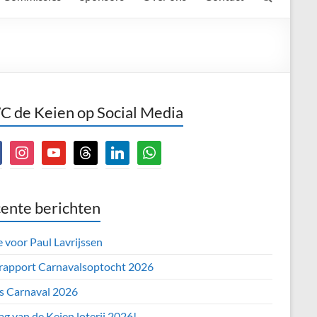
 de Keien op Social Media
book
instagram
youtube
threads
linkedin
whatsapp
ente berichten
e voor Paul Lavrijssen
 rapport Carnavalsoptocht 2026
’s Carnaval 2026
ag van de Keien loterij 2026!