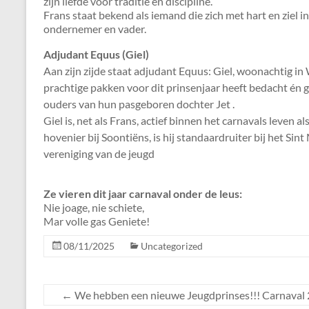
zijn liefde voor traditie en discipline.
Frans staat bekend als iemand die zich met hart en ziel inze
ondernemer en vader.
Adjudant Equus (Giel)
Aan zijn zijde staat adjudant Equus: Giel, woonachtig in
prachtige pakken voor dit prinsenjaar heeft bedacht én g
ouders van hun pasgeboren dochter Jet .
Giel is, net als Frans, actief binnen het carnavals leven a
hovenier bij Soontiëns, is hij standaardruiter bij het Sin
vereniging van de jeugd
Ze vieren dit jaar carnaval onder de leus:
Nie joage, nie schiete,
Mar volle gas Geniete!
08/11/2025
Uncategorized
←
We hebben een nieuwe Jeugdprinses!!! Carnaval