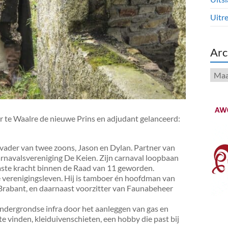
Uitre
Arc
Arch
te Waalre de nieuwe Prins en adjudant gelanceerd:
 vader van twee zoons, Jason en Dylan. Partner van
arnavalsvereniging De Keien. Zijn carnaval loopbaan
 vaste kracht binnen de Raad van 11 geworden.
e verenigingsleven. Hij is tamboer én hoofdman van
n Brabant, en daarnaast voorzitter van Faunabeheer
e ondergrondse infra door het aanleggen van gas en
n te vinden, kleiduivenschieten, een hobby die past bij