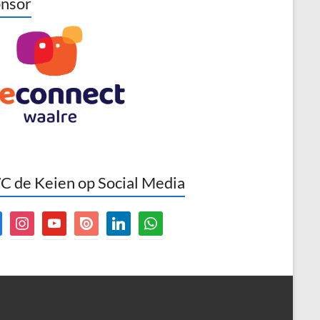
nsor
 de Keien op Social Media
book
instagram
youtube
issuu
linkedin
whatsapp