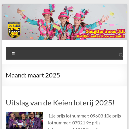
Ga
naar
de
inhoud
AWC
Menu
de
Keien
Maand:
maart 2025
Algemene
Waalrese
Carnavalsvereniging
Uitslag van de Keien loterij 2025!
De
Keien
11e prijs lotnummer: 09603 10e prijs
lotnummer: 07021 9e prijs