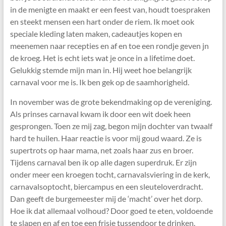
in de menigte en maakt er een feest van, houdt toe­spraken
en steekt mensen een hart onder de riem. Ik moet ook
speciale kleding laten maken, cadeautjes kopen en
meenemen naar recepties en af en toe een rondje geven jn
de kroeg. Het is echt iets wat je once in a lifetime doet.
Gelukkig stemde mijn man in. Hij weet hoe belangrijk
carnaval voor me is. Ik ben gek op de saamhorigheid.
In november was de grote bekendmaking op de vereniging.
Als prinses carnaval kwam ik door een wit doek heen
gesprongen. Toen ze mij zag, begon mijn dochter van twaalf
hard te huilen. Haar reactie is voor mij goud waard. Ze is
supertrots op haar mama, net zoals haar zus en broer.
Tijdens carnaval ben ik op alle dagen super­druk. Er zijn
onder meer een kroegen tocht, carnavalsviering in de kerk,
carnavalsoptocht, biercampus en een sleuteloverdracht.
Dan geeft de burgemeester mij de ‘macht’ over het dorp.
Hoe ik dat allemaal volhoud? Door goed te eten, voldoende
te slapen en af en toe een frisje tussendoor te drinken.