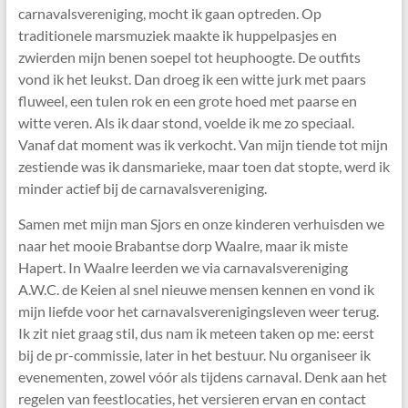
carnavalsvereniging, mocht ik gaan optreden. Op
traditionele marsmuziek maakte ik huppelpasjes en
zwierden mijn benen soepel tot heuphoogte. De outfits
vond ik het leukst. Dan droeg ik een witte jurk met paars
fluweel, een tulen rok en een grote hoed met paarse en
witte veren. Als ik daar stond, voelde ik me zo speciaal.
Vanaf dat moment was ik verkocht. Van mijn tiende tot mijn
zestiende was ik dansmarieke, maar toen dat stopte, werd ik
minder actief bij de carnavalsvereniging.
Samen met mijn man Sjors en onze kinderen verhuisden we
naar het mooie Brabantse dorp Waalre, maar ik miste
Hapert. In Waalre leerden we via carnavalsvereniging
A.W.C. de Keien al snel nieuwe mensen kennen en vond ik
mijn liefde voor het carnavalsverenigingsleven weer terug.
Ik zit niet graag stil, dus nam ik meteen taken op me: eerst
bij de pr-commissie, later in het bestuur. Nu organiseer ik
evenementen, zowel vóór als tijdens carnaval. Denk aan het
regelen van feestlocaties, het versieren ervan en contact