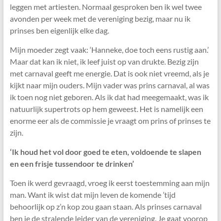
leggen met artiesten. Normaal gesproken ben ik wel twee
avonden per week met de vereniging bezig, maar nu ik
prinses ben eigenlijk elke dag.
Mijn moeder zegt vaak: ‘Hanneke, doe toch eens rustig aan.’
Maar dat kan ik niet, ik leef juist op van drukte. Bezig zijn
met carnaval geeft me energie. Dat is ook niet vreemd, als je
kijkt naar mijn ouders. Mijn vader was prins carnaval, al was
ik toen nog niet geboren. Als ik dat had meegemaakt, was ik
natuurlijk supertrots op hem geweest. Het is namelijk een
enorme eer als de commissie je vraagt om prins of prinses te
zijn.
‘Ik houd het vol door goed te eten, voldoende te slapen
en een frisje tussendoor te drinken’
Toen ik werd gevraagd, vroeg ik eerst toestemming aan mijn
man. Want ik wist dat mijn leven de komende ’tijd
behoorlijk op z’n kop zou gaan staan. Als prinses carnaval
ben je de stralende leider van de vereniging. Je gaat voorop