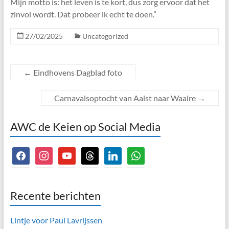
Mijn motto is: het leven is te kort, dus zorg ervoor dat het
zinvol wordt. Dat probeer ik echt te doen.”
27/02/2025
Uncategorized
←
Eindhovens Dagblad foto
Carnavalsoptocht van Aalst naar Waalre
→
AWC de Keien op Social Media
facebook
instagram
youtube
threads
linkedin
whatsapp
Recente berichten
Lintje voor Paul Lavrijssen