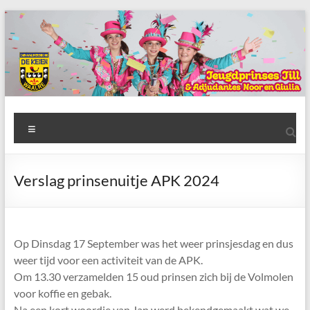
Ga
naar
de
inhoud
AWC
Menu
de
Keien
Verslag prinsenuitje APK 2024
Algemene
Waalrese
Carnavalsvereniging
Op Dinsdag 17 September was het weer prinsjesdag en dus
De
weer tijd voor een activiteit van de APK.
Keien
Om 13.30 verzamelden 15 oud prinsen zich bij de Volmolen
voor koffie en gebak.
Na een kort woordje van Jan werd bekendgemaakt wat we