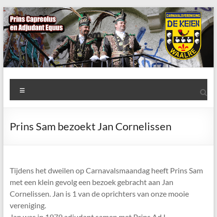
Ga
naar
de
inhoud
AWC
Menu
de
Keien
Prins Sam bezoekt Jan Cornelissen
Algemene
Waalrese
Carnavalsvereniging
Tijdens het dweilen op Carnavalsmaandag heeft Prins Sam
De
met een klein gevolg een bezoek gebracht aan Jan
Keien
Cornelissen. Jan is 1 van de oprichters van onze mooie
vereniging.
Jan was in 1979 adjudant samen met Prins Ad I.