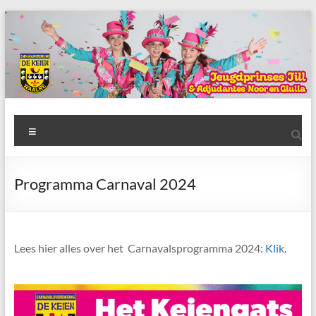
Ga
naar
de
inhoud
AWC
Menu
de
Keien
Programma Carnaval 2024
Algemene
Waalrese
Carnavalsvereniging
Lees hier alles over het Carnavalsprogramma 2024:
Klik
.
De
Keien