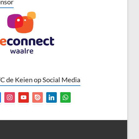
nsor
 de Keien op Social Media
book
instagram
youtube
issuu
linkedin
whatsapp