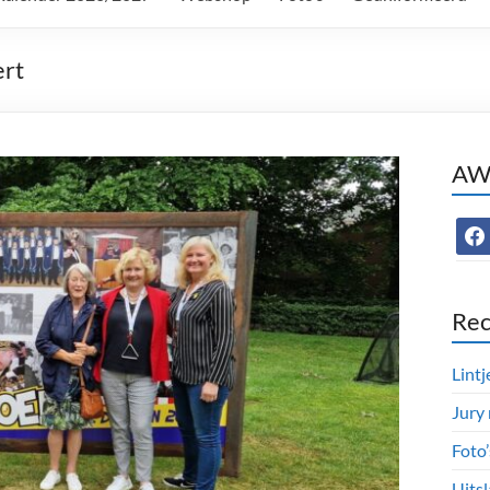
ert
AWC
face
Rec
Lintj
Jury
Foto
Uitsl