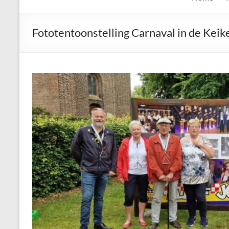
de
Keien
Fototentoonstelling Carnaval in de Keik
Algemene
Waalrese
Carnavalsvereniging
De
Keien