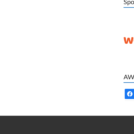
Spo
AWC
face