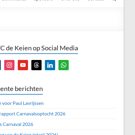
 de Keien op Social Media
book
instagram
youtube
threads
linkedin
whatsapp
ente berichten
e voor Paul Lavrijssen
 rapport Carnavalsoptocht 2026
’s Carnaval 2026
ag van de Keien loterij 2026!