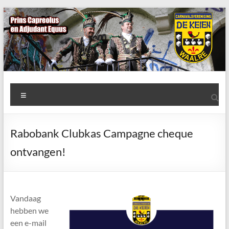
Ga
naar
de
inhoud
AWC
Menu
de
Keien
Rabobank Clubkas Campagne cheque
Algemene
ontvangen!
Waalrese
Carnavalsvereniging
De
Keien
Vandaag
hebben we
een e-mail