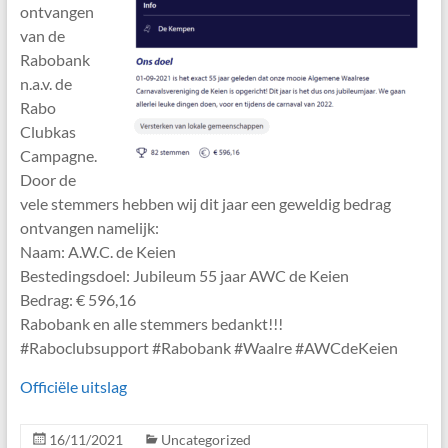
ontvangen
van de
Rabobank
n.a.v. de
Rabo
Clubkas
Campagne.
Door de
vele stemmers hebben wij dit jaar een geweldig bedrag
ontvangen namelijk:
Naam: A.W.C. de Keien
Bestedingsdoel: Jubileum 55 jaar AWC de Keien
Bedrag: € 596,16
Rabobank en alle stemmers bedankt!!!
#Raboclubsupport #Rabobank #Waalre #AWCdeKeien
Officiële uitslag
16/11/2021
Uncategorized