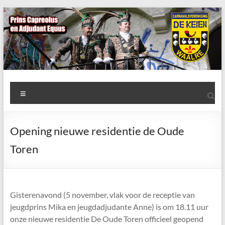
Ga
naar
de
inhoud
AWC
Menu
de
Keien
Opening nieuwe residentie de Oude
Algemene
Toren
Waalrese
Carnavalsvereniging
De
Keien
Gisterenavond (5 november, vlak voor de receptie van
jeugdprins Mika en jeugdadjudante Anne) is om 18.11 uur
onze nieuwe residentie De Oude Toren officieel geopend