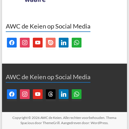
AWC de Keien op Social Media
facebook
instagram
youtube
issuu
linkedin
whatsapp
AWC de Keien op Social Media
facebook
instagram
youtube
threads
linkedin
whatsapp
Copyright © 2026
AWC de Keien
. Alle rechten voorbehouden. Thema
Spacious
door ThemeGrill. Aangedreven door:
WordPress
.