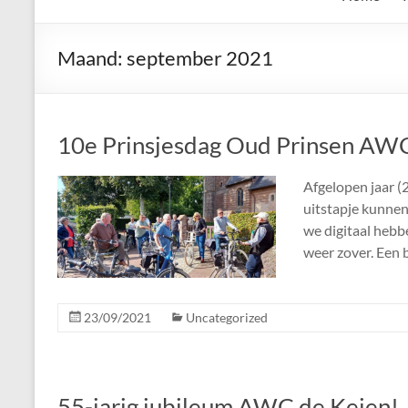
de
Keien
Maand:
september 2021
Algemene
Waalrese
Carnavalsvereniging
10e Prinsjesdag Oud Prinsen A
De
Keien
Afgelopen jaar 
uitstapje kunnen
we digitaal heb
weer zover. Een b
23/09/2021
Uncategorized
55-jarig jubileum AWC de Keien!