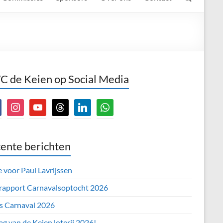
 de Keien op Social Media
book
instagram
youtube
threads
linkedin
whatsapp
ente berichten
e voor Paul Lavrijssen
 rapport Carnavalsoptocht 2026
’s Carnaval 2026
ag van de Keien loterij 2026!