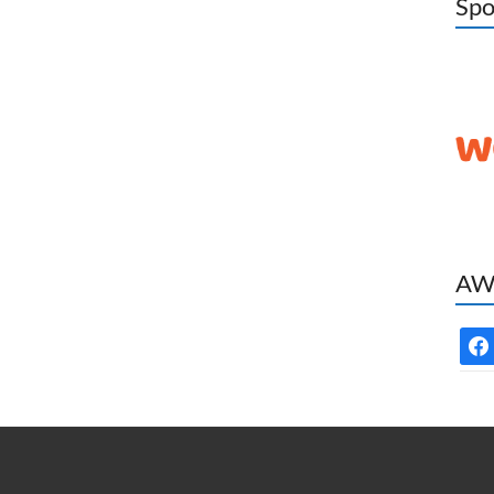
Spo
AWC
face