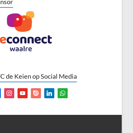
nsor
 de Keien op Social Media
book
instagram
youtube
issuu
linkedin
whatsapp