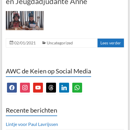
en Jeugdadjudante Anne
02/01/2021
Uncategorized
Lees verder
AWC de Keien op Social Media
facebook
instagram
youtube
threads
linkedin
whatsapp
Recente berichten
Lintje voor Paul Lavrijssen