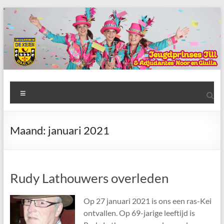
Ga
naar
de
inhoud
AWC
Menu
de
Keien
Maand:
januari 2021
Algemene
Waalrese
Carnavalsvereniging
Rudy Lathouwers overleden
De
Keien
Op 27 januari 2021 is ons een ras-Kei
ontvallen. Op 69-jarige leeftijd is