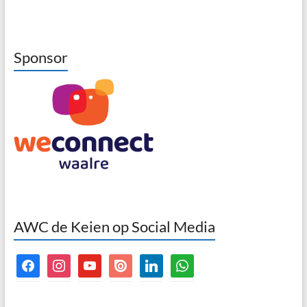
Sponsor
AWC de Keien op Social Media
facebook
instagram
youtube
issuu
linkedin
whatsapp