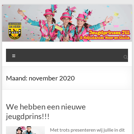
Ga
naar
de
inhoud
AWC
Menu
de
Keien
Maand:
november 2020
Algemene
Waalrese
Carnavalsvereniging
We hebben een nieuwe
De
Keien
jeugdprins!!!
Met trots presenteren wij jullie in dit