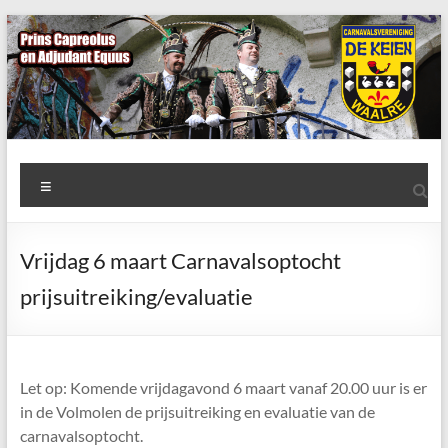
Ga
naar
de
inhoud
AWC
Menu
de
Keien
Vrijdag 6 maart Carnavalsoptocht
Algemene
prijsuitreiking/evaluatie
Waalrese
Carnavalsvereniging
De
Keien
Let op: Komende vrijdagavond 6 maart vanaf 20.00 uur is er
in de Volmolen de prijsuitreiking en evaluatie van de
carnavalsoptocht.