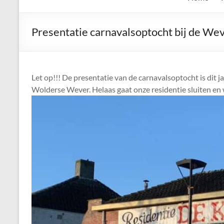
de
Keien
Presentatie carnavalsoptocht bij de We
Algemene
Waalrese
Carnavalsvereniging
Let op!!! De presentatie van de carnavalsoptocht is dit j
De
Wolderse Wever. Helaas gaat onze residentie sluiten en w
Keien