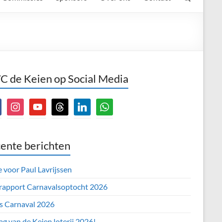
 de Keien op Social Media
book
instagram
youtube
threads
linkedin
whatsapp
ente berichten
e voor Paul Lavrijssen
 rapport Carnavalsoptocht 2026
’s Carnaval 2026
ag van de Keien loterij 2026!