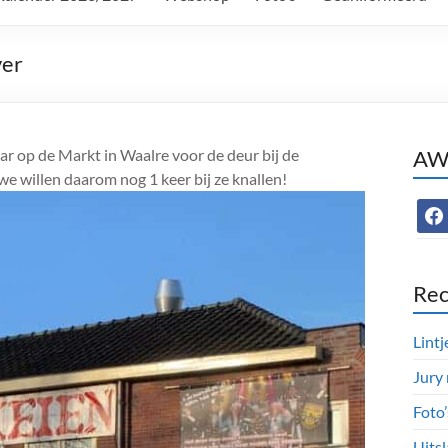
ver
aar op de Markt in Waalre voor de deur bij de
AWC
e willen daarom nog 1 keer bij ze knallen!
face
Rec
Lintj
Jury
Foto
Uitsl