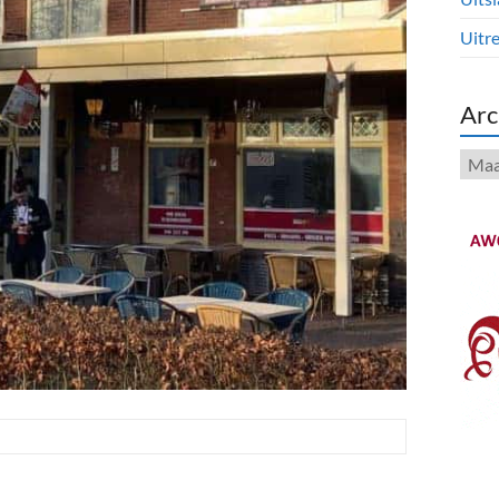
Uitre
Arc
Arch