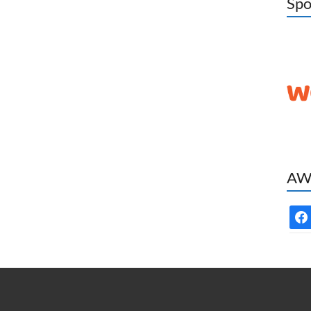
Spo
AWC
face