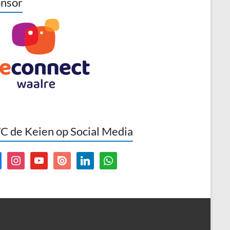
nsor
 de Keien op Social Media
book
instagram
youtube
issuu
linkedin
whatsapp