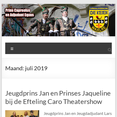
Ga
naar
de
inhoud
AWC
Menu
de
Keien
Maand:
juli 2019
Algemene
Waalrese
Carnavalsvereniging
Jeugdprins Jan en Prinses Jaqueline
De
Keien
bij de Efteling Caro Theatershow
Jeugdprins Jan en Jeugdadjudant Lars