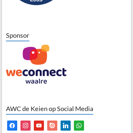
Sponsor
AWC de Keien op Social Media
facebook
instagram
youtube
issuu
linkedin
whatsapp