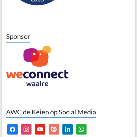
Sponsor
AWC de Keien op Social Media
facebook
instagram
youtube
issuu
linkedin
whatsapp