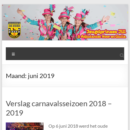
Ga
naar
de
inhoud
AWC
Menu
de
Keien
Maand:
juni 2019
Algemene
Waalrese
Carnavalsvereniging
Verslag carnavalsseizoen 2018 –
De
Keien
2019
Op 6 juni 2018 werd het oude