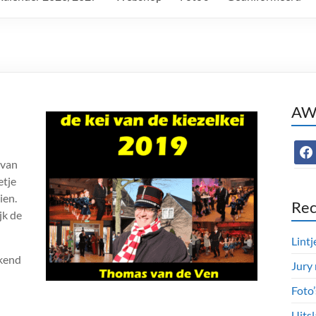
AWC
face
 van
etje
ien.
Rec
jk de
Lintj
ekend
Jury
Foto
Uitsl