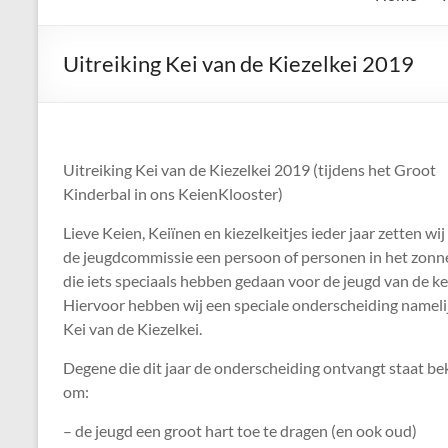
de
Keien
Uitreiking Kei van de Kiezelkei 2019
Algemene
Waalrese
Carnavalsvereniging
Uitreiking Kei van de Kiezelkei 2019 (tijdens het Groot
De
Kinderbal in ons KeienKlooster)
Keien
Lieve Keien, Keiïnen en kiezelkeitjes ieder jaar zetten wij
de jeugdcommissie een persoon of personen in het zonn
die iets speciaals hebben gedaan voor de jeugd van de ke
Hiervoor hebben wij een speciale onderscheiding nameli
Kei van de Kiezelkei.
Degene die dit jaar de onderscheiding ontvangt staat b
om:
– de jeugd een groot hart toe te dragen (en ook oud)