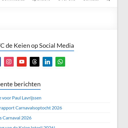
 de Keien op Social Media
book
instagram
youtube
threads
linkedin
whatsapp
ente berichten
e voor Paul Lavrijssen
 rapport Carnavalsoptocht 2026
’s Carnaval 2026
ag van de Keien loterij 2026!