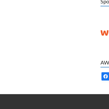
Spo
AWC
face