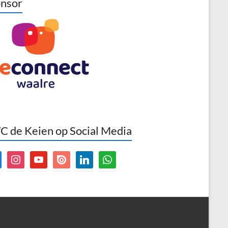
nsor
 de Keien op Social Media
book
instagram
youtube
issuu
linkedin
whatsapp