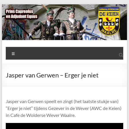
Ga
naar
de
inhoud
AWC
Menu
de
Keien
Jasper van Gerwen – Erger je niet
Algemene
Waalrese
Carnavalsvereniging
Jasper van Gerwen speelt en zingt (het laatste stukje van)
De
“Erger je niet” tijdens Gezever in de Wever (AWC de Keien)
Keien
in Cafe de Wolderse Wever Waalre.