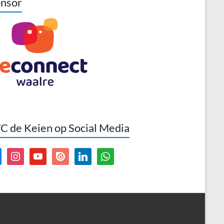
nsor
 de Keien op Social Media
book
instagram
youtube
issuu
linkedin
whatsapp