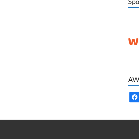
Spo
AWC
face