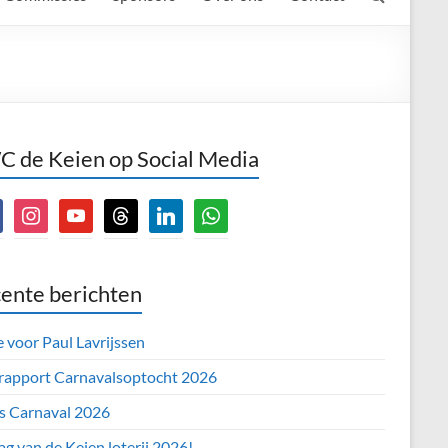
 de Keien op Social Media
book
instagram
youtube
threads
linkedin
whatsapp
ente berichten
e voor Paul Lavrijssen
 rapport Carnavalsoptocht 2026
’s Carnaval 2026
ag van de Keien loterij 2026!