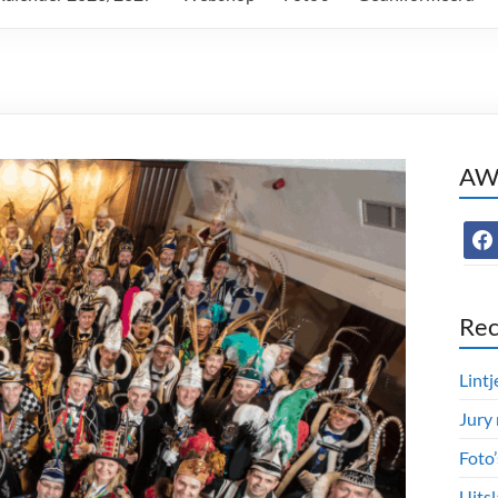
AWC
face
Rec
Lintj
Jury
Foto
Uitsl