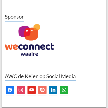
Sponsor
AWC de Keien op Social Media
facebook
instagram
youtube
issuu
linkedin
whatsapp