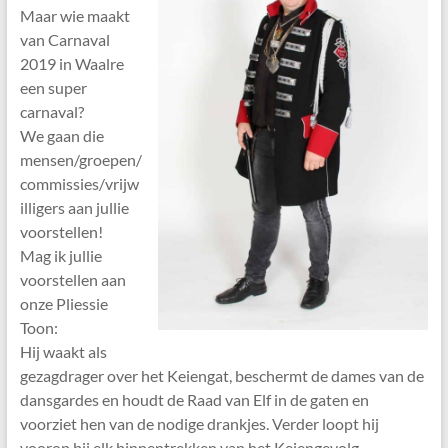
Maar wie maakt
van Carnaval
2019 in Waalre
een super
carnaval?
We gaan die
mensen/groepen/
commissies/vrijw
illigers aan jullie
voorstellen!
Mag ik jullie
voorstellen aan
onze Pliessie
Toon:
Hij waakt als
gezagdrager over het Keiengat, beschermt de dames van de
dansgardes en houdt de Raad van Elf in de gaten en
voorziet hen van de nodige drankjes. Verder loopt hij
voorop bij elk binnentrekken van het Keiengevolg.