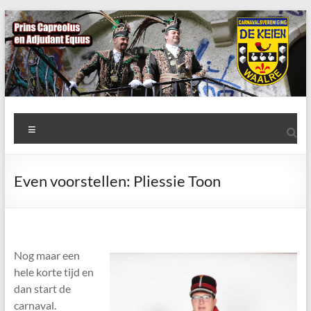
Ga
naar
de
inhoud
AWC
Menu
de
Keien
Even voorstellen: Pliessie Toon
Algemene
Waalrese
Carnavalsvereniging
De
Nog maar een
Keien
hele korte tijd en
dan start de
carnaval.