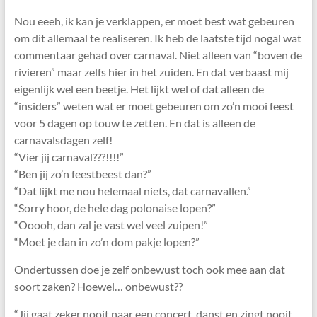
Nou eeeh, ik kan je verklappen, er moet best wat gebeuren
om dit allemaal te realiseren. Ik heb de laatste tijd nogal wat
commentaar gehad over carnaval. Niet alleen van “boven de
rivieren” maar zelfs hier in het zuiden. En dat verbaast mij
eigenlijk wel een beetje. Het lijkt wel of dat alleen de
“insiders” weten wat er moet gebeuren om zo’n mooi feest
voor 5 dagen op touw te zetten. En dat is alleen de
carnavalsdagen zelf!
“Vier jij carnaval???!!!!”
“Ben jij zo’n feestbeest dan?”
“Dat lijkt me nou helemaal niets, dat carnavallen.”
“Sorry hoor, de hele dag polonaise lopen?”
“Ooooh, dan zal je vast wel veel zuipen!”
“Moet je dan in zo’n dom pakje lopen?”
Ondertussen doe je zelf onbewust toch ook mee aan dat
soort zaken? Hoewel… onbewust??
“Jij gaat zeker nooit naar een concert, danst en zingt nooit