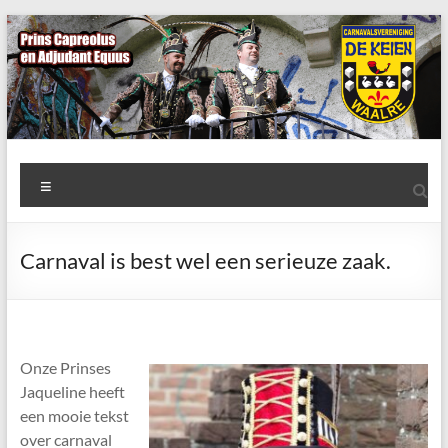
Ga
naar
de
inhoud
AWC
Menu
de
Keien
Carnaval is best wel een serieuze zaak.
Algemene
Waalrese
Carnavalsvereniging
De
Onze Prinses
Keien
Jaqueline heeft
een mooie tekst
over carnaval