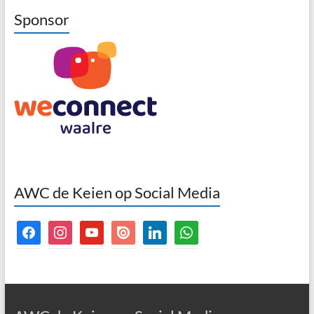
Sponsor
AWC de Keien op Social Media
facebook
instagram
youtube
issuu
linkedin
whatsapp