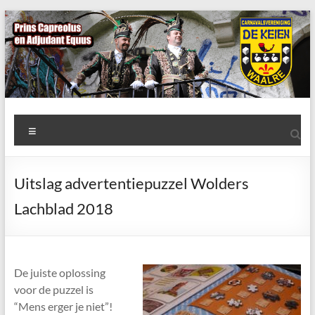
Ga
naar
de
inhoud
AWC
Menu
de
Keien
Uitslag advertentiepuzzel Wolders
Algemene
Lachblad 2018
Waalrese
Carnavalsvereniging
De
Keien
De juiste oplossing
voor de puzzel is
“Mens erger je niet”!