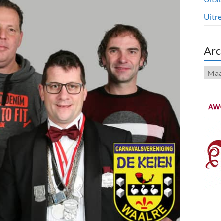
Uitre
Arc
Arch