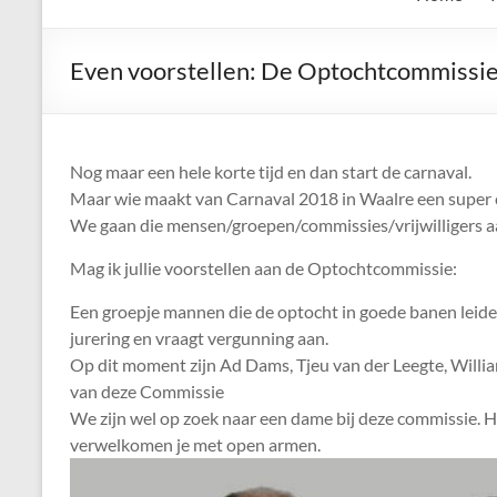
de
Keien
Even voorstellen: De Optochtcommissi
Algemene
Waalrese
Carnavalsvereniging
Nog maar een hele korte tijd en dan start de carnaval.
De
Maar wie maakt van Carnaval 2018 in Waalre een super 
Keien
We gaan die mensen/groepen/commissies/vrijwilligers aan
Mag ik jullie voorstellen aan de Optochtcommissie:
Een groepje mannen die de optocht in goede banen leiden
jurering en vraagt vergunning aan.
Op dit moment zijn Ad Dams, Tjeu van der Leegte, Willia
van deze Commissie
We zijn wel op zoek naar een dame bij deze commissie. Heb 
verwelkomen je met open armen.