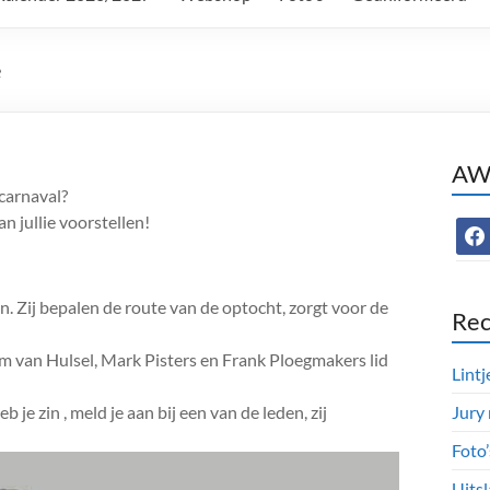
e
AWC
carnaval?
 jullie voorstellen!
face
. Zij bepalen de route van de optocht, zorgt voor de
Rec
m van Hulsel, Mark Pisters en Frank Ploegmakers lid
Lintj
je zin , meld je aan bij een van de leden, zij
Jury
Foto
Uitsl