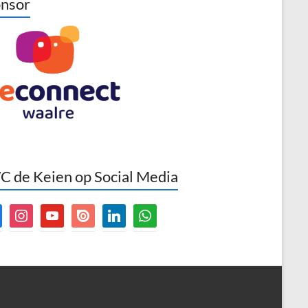
nsor
 de Keien op Social Media
book
instagram
youtube
issuu
linkedin
whatsapp