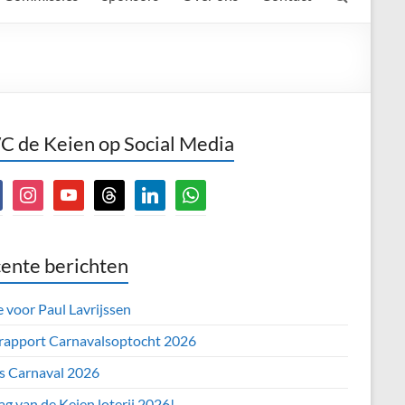
 de Keien op Social Media
book
instagram
youtube
threads
linkedin
whatsapp
ente berichten
e voor Paul Lavrijssen
 rapport Carnavalsoptocht 2026
’s Carnaval 2026
ag van de Keien loterij 2026!