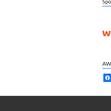
Spo
AWC
face