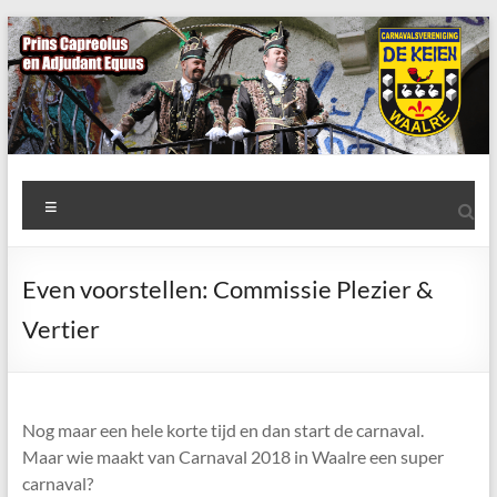
Ga
naar
de
inhoud
AWC
Menu
de
Keien
Even voorstellen: Commissie Plezier &
Algemene
Vertier
Waalrese
Carnavalsvereniging
De
Keien
Nog maar een hele korte tijd en dan start de carnaval.
Maar wie maakt van Carnaval 2018 in Waalre een super
carnaval?