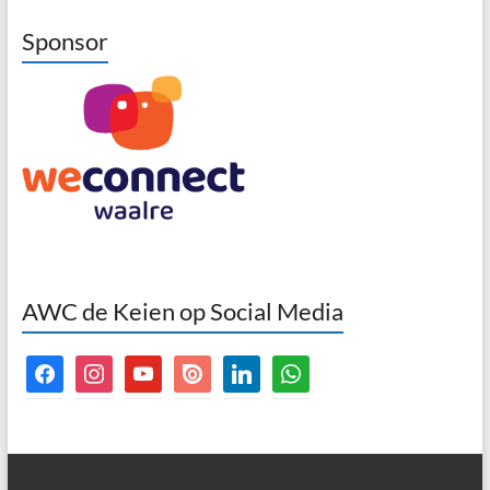
Sponsor
AWC de Keien op Social Media
facebook
instagram
youtube
issuu
linkedin
whatsapp