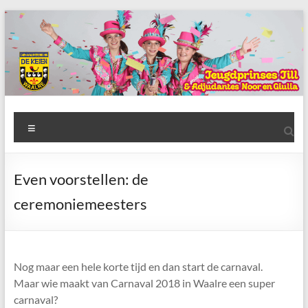
Ga
naar
de
inhoud
AWC
Menu
de
Keien
Even voorstellen: de
Algemene
ceremoniemeesters
Waalrese
Carnavalsvereniging
De
Keien
Nog maar een hele korte tijd en dan start de carnaval.
Maar wie maakt van Carnaval 2018 in Waalre een super
carnaval?