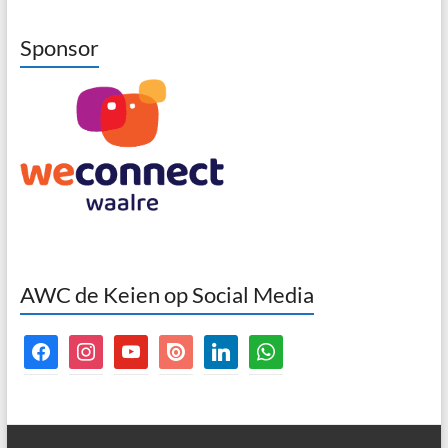
Sponsor
AWC de Keien op Social Media
facebook
instagram
youtube
issuu
linkedin
whatsapp