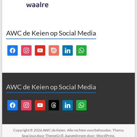
AWC de Keien op Social Media
facebook
instagram
youtube
issuu
linkedin
whatsapp
AWC de Keien op Social Media
facebook
instagram
youtube
threads
linkedin
whatsapp
Copyright © 2026
AWC de Keien
. Alle rechten voorbehouden. Thema
Spacious
door ThemeGrill. Aangedreven door:
WordPress
.