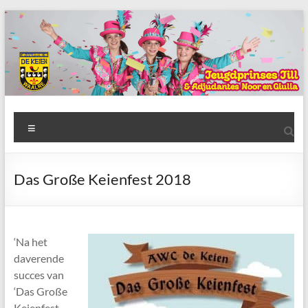
Ga
naar
de
inhoud
AWC
Menu
de
Keien
Das Große Keienfest 2018
Algemene
Waalrese
Carnavalsvereniging
‘Na het
De
daverende
Keien
succes van
‘Das Große
Keienfest