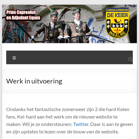
Ga
naar
de
inhoud
AWC
Menu
de
Keien
Werk in uitvoering
Algemene
Waalrese
Carnavalsvereniging
Ondanks het fantastische zomerweer zijn 2 die hard Keien
De
fans, Kei-hard aan het werk om de nieuwe website te
Keien
maken. Wil je ze ondersteunen:
Twitter
. Daar is aan te geven
en zijn updates te lezen over de bouw van de website.