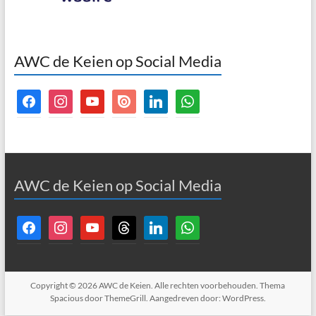
AWC de Keien op Social Media
facebook
instagram
youtube
issuu
linkedin
whatsapp
AWC de Keien op Social Media
facebook
instagram
youtube
threads
linkedin
whatsapp
Copyright © 2026
AWC de Keien
. Alle rechten voorbehouden. Thema
Spacious
door ThemeGrill. Aangedreven door:
WordPress
.