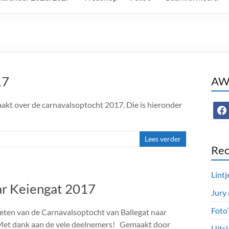
17
AWC
kt over de carnavalsoptocht 2017. Die is hieronder
face
Lees verder
Rec
Lintj
ar Keiengat 2017
Jury
Foto
eten van de Carnavalsoptocht van Ballegat naar
Met dank aan de vele deelnemers! Gemaakt door
Uitsl