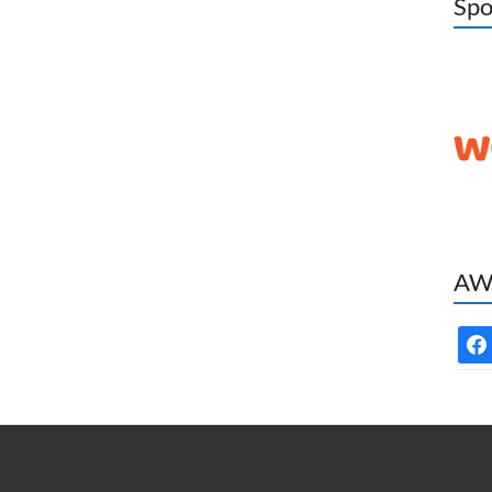
Spo
AWC
face