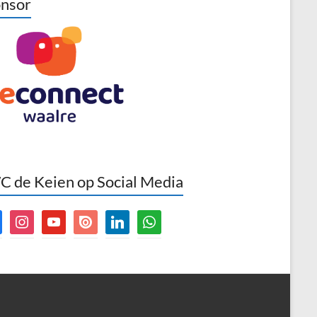
nsor
 de Keien op Social Media
book
instagram
youtube
issuu
linkedin
whatsapp