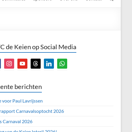
 de Keien op Social Media
book
instagram
youtube
threads
linkedin
whatsapp
ente berichten
e voor Paul Lavrijssen
 rapport Carnavalsoptocht 2026
’s Carnaval 2026
ag van de Keien loterij 2026!