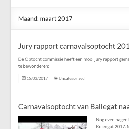
de
Keien
Maand:
maart 2017
Algemene
Waalrese
Carnavalsvereniging
Jury rapport carnavalsoptocht 20
De
Keien
De Optocht commissie heeft een mooi jury rapport gemaa
te bewonderen:
15/03/2017
Uncategorized
Carnavalsoptocht van Ballegat na
Nog even nageni
Keiengat 2017. 