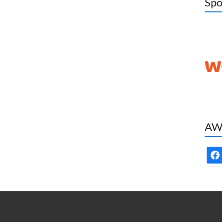
Spo
AWC
face