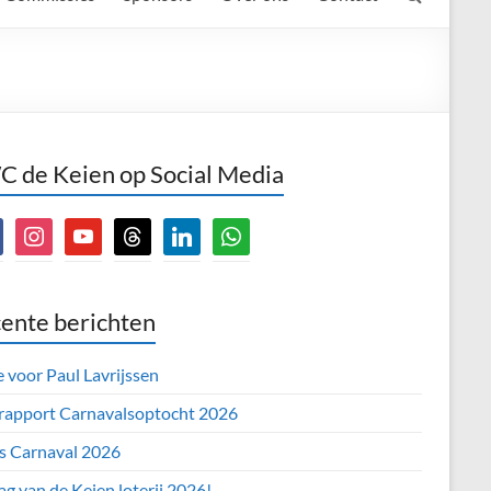
 de Keien op Social Media
book
instagram
youtube
threads
linkedin
whatsapp
ente berichten
e voor Paul Lavrijssen
 rapport Carnavalsoptocht 2026
’s Carnaval 2026
ag van de Keien loterij 2026!