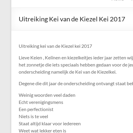
de
Keien
Uitreiking Kei van de Kiezel Kei 2017
Algemene
Waalrese
Carnavalsvereniging
Uitreiking kei van de Kiezel kei 2017
De
Lieve Keien , Keiïnen en kiezelkeitjes ieder jaar zetten 
Keien
het zonnetje die iets speciaals hebben gedaan voor de je
onderscheiding namelijk de Kei van de Kiezelkei.
Degene die dit jaar de onderscheiding ontvangt staat b
Weinig woorden veel daden
Echt verenigingsmens
Een perfectionist
Niets is te veel
Staat altijd klaar voor iedereen
Weet wat lekker eten is