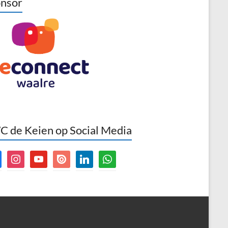
nsor
 de Keien op Social Media
book
instagram
youtube
issuu
linkedin
whatsapp