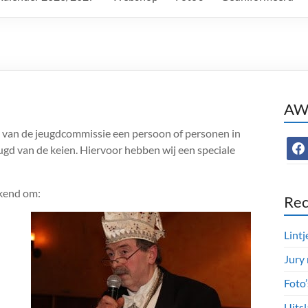
AWC
wij van de jeugdcommissie een persoon of personen in
face
ugd van de keien. Hiervoor hebben wij een speciale
ekend om:
Rec
Lintj
Jury
Foto
Uitsl