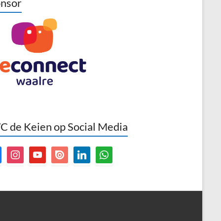
nsor
 de Keien op Social Media
book
instagram
youtube
issuu
linkedin
whatsapp