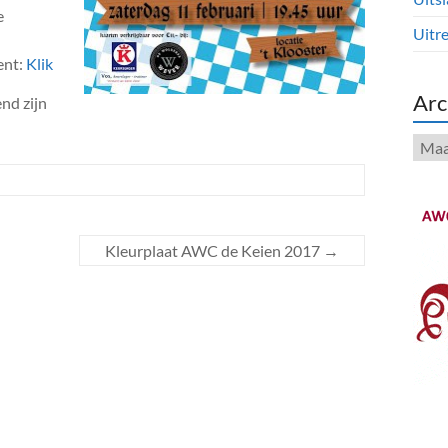
e
Uitre
ent:
Klik
Arc
nd zijn
Arch
Kleurplaat AWC de Keien 2017
→