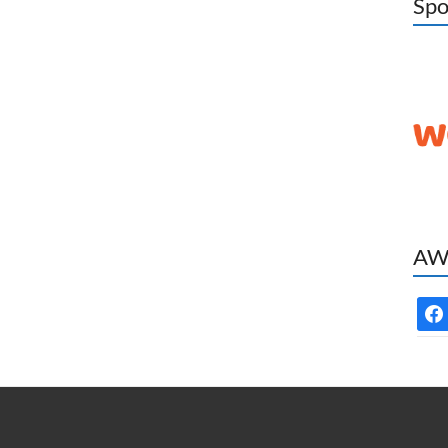
Spo
AWC
face