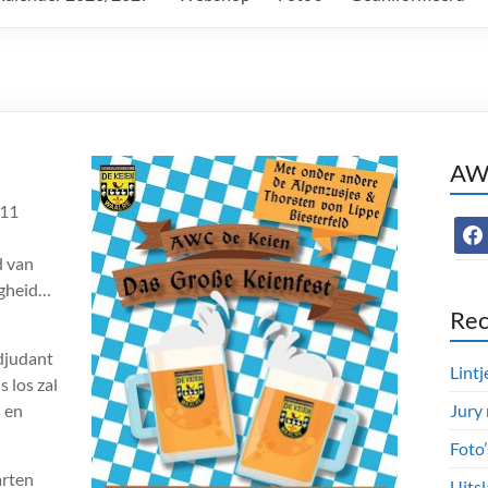
AWC
 11
face
d van
ligheid…
Rec
djudant
Lintj
 los zal
 en
Jury
Foto
arten
Uitsl