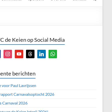
 de Keien op Social Media
book
instagram
youtube
threads
linkedin
whatsapp
ente berichten
e voor Paul Lavrijssen
 rapport Carnavalsoptocht 2026
’s Carnaval 2026
ag van de Keien loterij 2026!