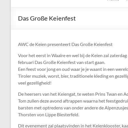
de
Keien
Das Große Keienfest
Algemene
Waalrese
Carnavalsvereniging
AWC de Keien presenteert Das Große Keienfest
De
Voor het eerst in Waalre en wel bij de Keien zal zaterdag
Keien
februari Das Große Keienfest van start gaan.
Een feest voor jong en oud waar je je waant in een werel
Tiroler muziek, worst, bier, traditionele kleding en gezel
veel gezelligheid!
De heersers van het Keiengat, te weten Prins Twan en A
Tom zullen deze avond aftrappen waarna het feestgedruis
barsten met optredens van onder andere de Alpenzusjes
Thorsten von Lippe Biesterfeld.
Dit evenement zal plaatsvinden in het Keienklooster, ka