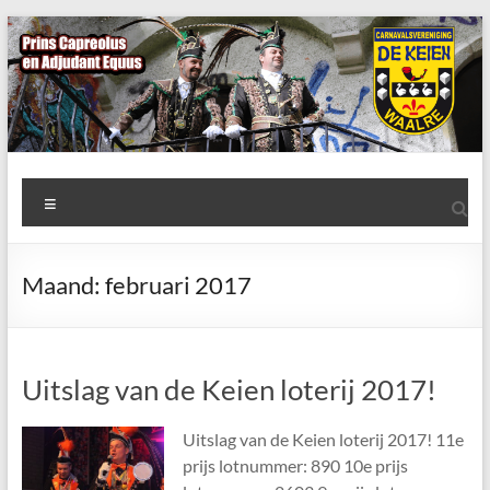
Ga
naar
de
inhoud
AWC
Menu
de
Keien
Maand:
februari 2017
Algemene
Waalrese
Carnavalsvereniging
Uitslag van de Keien loterij 2017!
De
Keien
Uitslag van de Keien loterij 2017! 11e
prijs lotnummer: 890 10e prijs