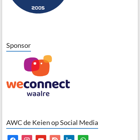
Sponsor
AWC de Keien op Social Media
facebook
instagram
youtube
issuu
linkedin
whatsapp