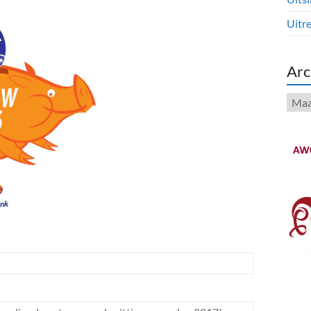
Uitre
Arc
Arch