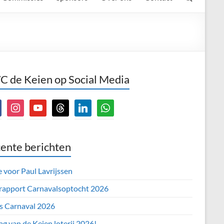
 de Keien op Social Media
book
instagram
youtube
threads
linkedin
whatsapp
ente berichten
e voor Paul Lavrijssen
 rapport Carnavalsoptocht 2026
’s Carnaval 2026
ag van de Keien loterij 2026!