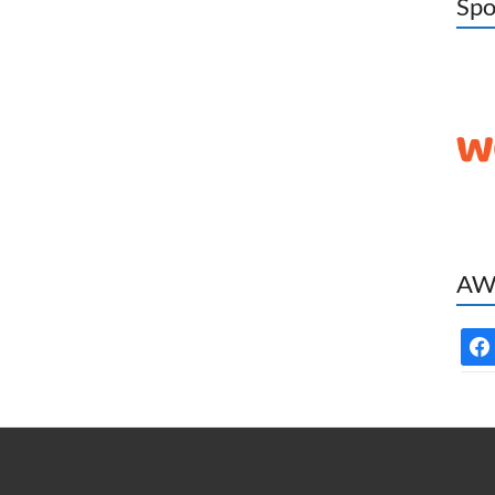
Spo
AWC
face