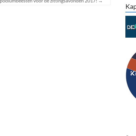
podiumbeesten voor de zittingsavonden 2017!
→
Kap