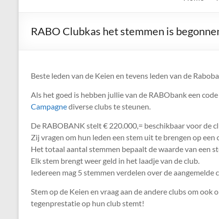
de
Keien
RABO Clubkas het stemmen is begonne
Algemene
Waalrese
Carnavalsvereniging
Beste leden van de Keien en tevens leden van de Rabob
De
Als het goed is hebben jullie van de RABObank een code
Keien
Campagne
diverse clubs te steunen.
De RABOBANK stelt € 220.000,= beschikbaar voor de c
Zij vragen om hun leden een stem uit te brengen op een 
Het totaal aantal stemmen bepaalt de waarde van een s
Elk stem brengt weer geld in het laadje van de club.
Iedereen mag 5 stemmen verdelen over de aangemelde c
Stem op de Keien en vraag aan de andere clubs om ook op
tegenprestatie op hun club stemt!