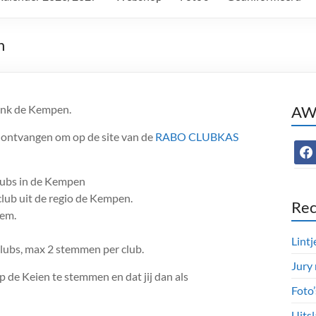
n
ank de Kempen.
AWC
 ontvangen om op de site van de
RABO CLUBKAS
face
lubs in de Kempen
club uit de regio de Kempen.
Rec
tem.
Lintj
lubs, max 2 stemmen per club.
Jury
 de Keien te stemmen en dat jij dan als
Foto
Uitsl