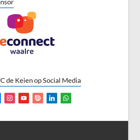
nsor
 de Keien op Social Media
book
instagram
youtube
issuu
linkedin
whatsapp