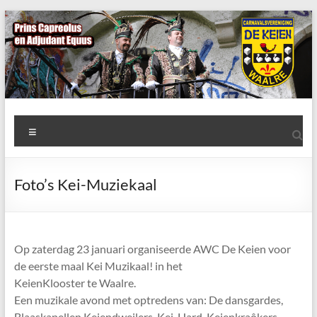
Ga
naar
de
inhoud
AWC
Menu
de
Keien
Foto’s Kei-Muziekaal
Algemene
Waalrese
Carnavalsvereniging
Op zaterdag 23 januari organiseerde AWC De Keien voor
De
de eerste maal Kei Muzikaal! in het
Keien
KeienKlooster te Waalre.
Een muzikale avond met optredens van: De dansgardes,
Blaaskapellen Keiendweilers, Kei-Hard, Keienkraôkers,