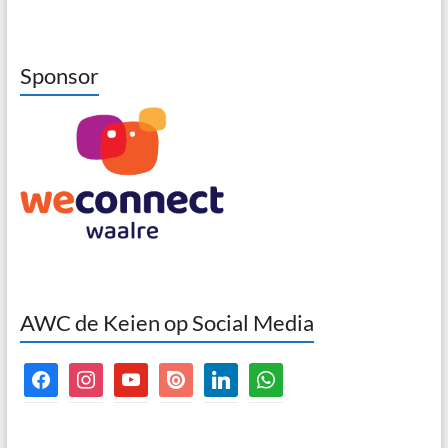
Sponsor
AWC de Keien op Social Media
facebook
instagram
youtube
issuu
linkedin
whatsapp