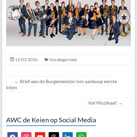
11/01/2016
Uncategorized
←
Brief aan de Burgemeester ivm aankoop eerste
loten
Kei Muzikaal!
→
AWC de Keien op Social Media
facebook
instagram
youtube
threads
linkedin
whatsapp