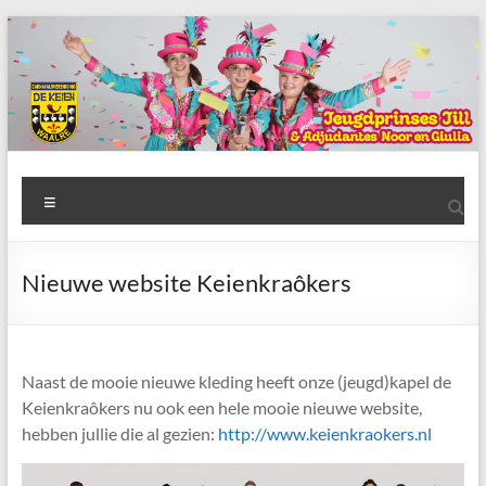
Ga
naar
de
inhoud
AWC
Menu
de
Keien
Nieuwe website Keienkraôkers
Algemene
Waalrese
Carnavalsvereniging
Naast de mooie nieuwe kleding heeft onze (jeugd)kapel de
De
Keienkraôkers nu ook een hele mooie nieuwe website,
Keien
hebben jullie die al gezien:
http://www.keienkraokers.nl