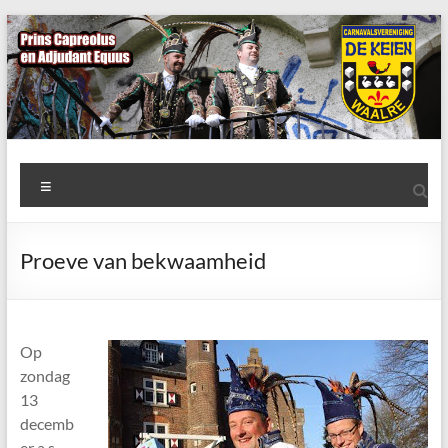
Ga
naar
de
inhoud
AWC
Menu
de
Keien
Proeve van bekwaamheid
Algemene
Waalrese
Carnavalsvereniging
Op
De
zondag
Keien
13
decemb
er a.s.