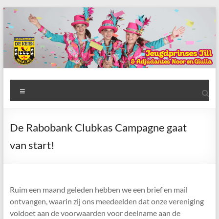
Ga
naar
de
inhoud
AWC
Menu
de
Keien
De Rabobank Clubkas Campagne gaat
Algemene
van start!
Waalrese
Carnavalsvereniging
De
Keien
Ruim een maand geleden hebben we een brief en mail
ontvangen, waarin zij ons meedeelden dat onze vereniging
voldoet aan de voorwaarden voor deelname aan de