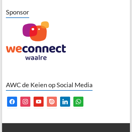
Sponsor
AWC de Keien op Social Media
facebook
instagram
youtube
issuu
linkedin
whatsapp