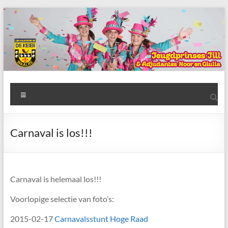
Ga
naar
de
inhoud
AWC
Menu
de
Keien
Carnaval is los!!!
Algemene
Waalrese
Carnavalsvereniging
Carnaval is helemaal los!!!
De
Keien
Voorlopige selectie van foto’s:
2015-02-17
Carnavalsstunt Hoge Raad