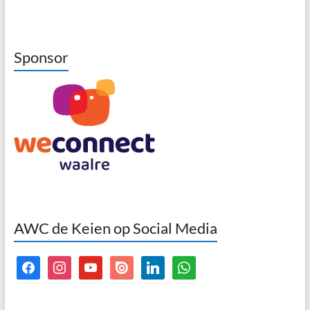
Sponsor
AWC de Keien op Social Media
facebook
instagram
youtube
issuu
linkedin
whatsapp