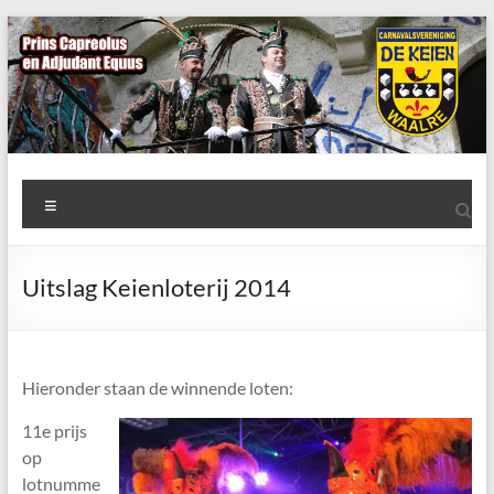
Ga
naar
de
inhoud
AWC
Menu
de
Keien
Uitslag Keienloterij 2014
Algemene
Waalrese
Carnavalsvereniging
Hieronder staan de winnende loten:
De
Keien
11e prijs
op
lotnumme