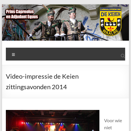
Ga
naar
de
inhoud
AWC
Menu
de
Keien
Video-impressie de Keien
Algemene
zittingsavonden 2014
Waalrese
Carnavalsvereniging
De
Keien
Voor wie
niet