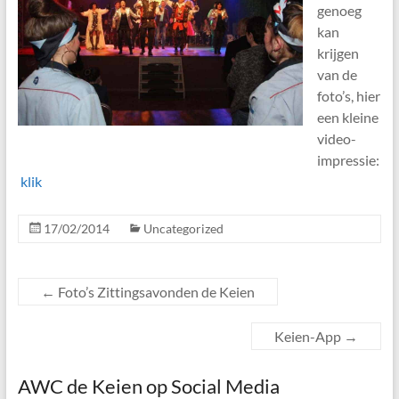
genoeg
kan
krijgen
van de
foto’s, hier
een kleine
video-
impressie:
klik
17/02/2014
Uncategorized
←
Foto’s Zittingsavonden de Keien
Keien-App
→
AWC de Keien op Social Media