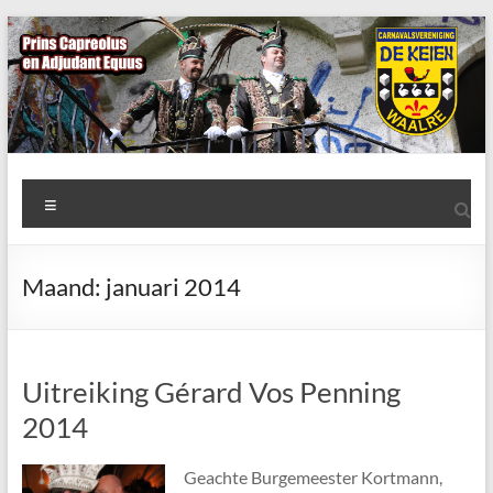
Ga
naar
de
inhoud
AWC
Menu
de
Keien
Maand:
januari 2014
Algemene
Waalrese
Carnavalsvereniging
Uitreiking Gérard Vos Penning
De
Keien
2014
Geachte Burgemeester Kortmann,