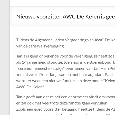
de
Keien
Nieuwe voorzitter AWC De Keien is ge
Algemene
Waalrese
Carnavalsvereniging
Tijdens de Algemene Leden Vergadering van AWC De Keie
De
van de carnavalsvereniging.
Keien
Tanja is geen onbekende voor de vereniging, ze heeft zoa
als 14 jarige meid stond ze, toen nog in de Boerenbond, b
“ceremoniemeester-stokje” overnemen van Jan Hein Pei
mocht ze als Prins Tanja samen met haar adjudant Paul d
wordt er weer een nieuwe functie aan deze mooie “Keien
AWC De Keien!
Tanja geeft aan dat ze het een enorme eer vindt om voorz
en zal ook met veel trots deze functie gaan vervullen!
Zoals een goed voorzitter betaamd heeft ze tijdens de AL