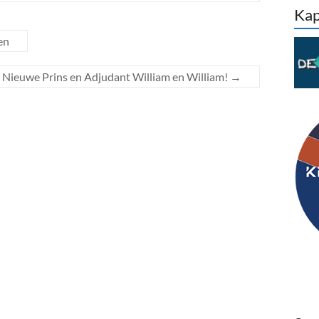
Kap
en
Nieuwe Prins en Adjudant William en William!
→