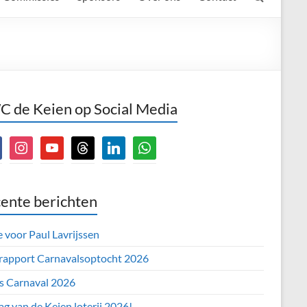
 de Keien op Social Media
book
instagram
youtube
threads
linkedin
whatsapp
ente berichten
e voor Paul Lavrijssen
 rapport Carnavalsoptocht 2026
’s Carnaval 2026
ag van de Keien loterij 2026!