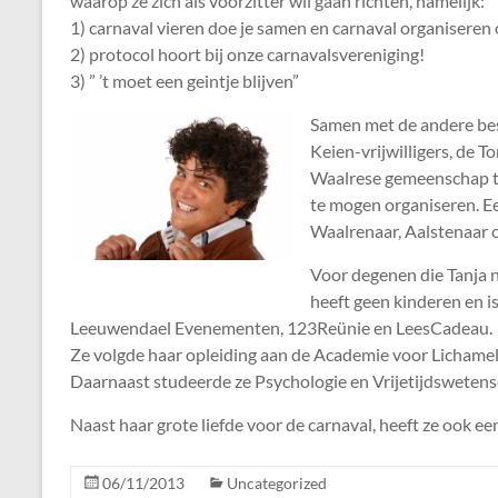
waarop ze zich als voorzitter wil gaan richten, namelijk:
1) carnaval vieren doe je samen en carnaval organiseren
2) protocol hoort bij onze carnavalsvereniging!
3) ” ’t moet een geintje blijven”
Samen met de andere bes
Keien-vrijwilligers, de 
Waalrese gemeenschap to
te mogen organiseren. Een
Waalrenaar, Aalstenaar o
Voor degenen die Tanja no
heeft geen kinderen en i
Leeuwendael Evenementen, 123Reünie en LeesCadeau.
Ze volgde haar opleiding aan de Academie voor Lichame
Daarnaast studeerde ze Psychologie en Vrijetijdswetens
Naast haar grote liefde voor de carnaval, heeft ze ook een
06/11/2013
Uncategorized