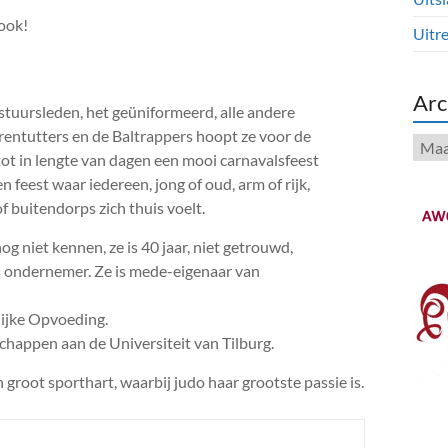
 ook!
Uitre
Arc
tuursleden, het geüniformeerd, alle andere
Torentutters en de Baltrappers hoopt ze voor de
Arch
t in lengte van dagen een mooi carnavalsfeest
 feest waar iedereen, jong of oud, arm of rijk,
f buitendorps zich thuis voelt.
g niet kennen, ze is 40 jaar, niet getrouwd,
s ondernemer. Ze is mede-eigenaar van
lijke Opvoeding.
chappen aan de Universiteit van Tilburg.
 groot sporthart, waarbij judo haar grootste passie is.