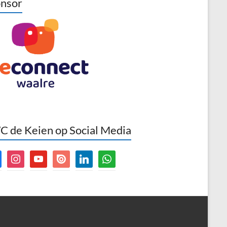
nsor
 de Keien op Social Media
book
instagram
youtube
issuu
linkedin
whatsapp