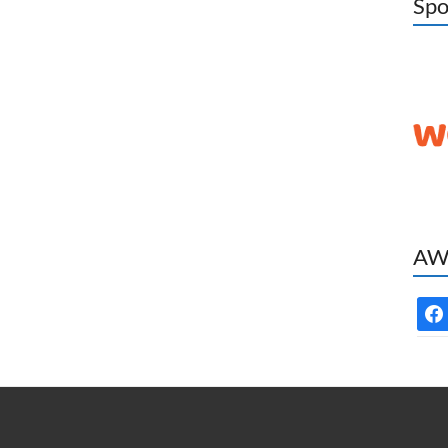
Spo
AWC
face