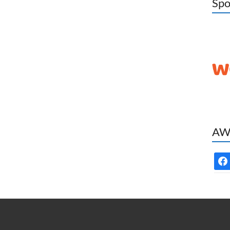
Spo
AWC
face