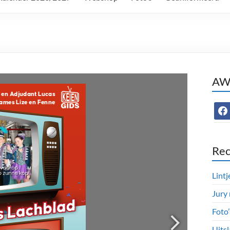
AWC
face
Rec
Lintj
Jury
Foto
Uitsl