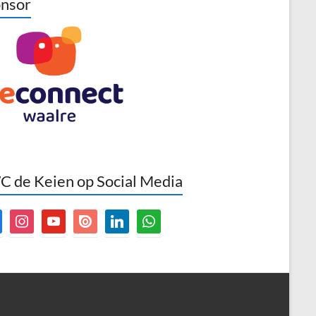
nsor
 de Keien op Social Media
book
instagram
youtube
issuu
linkedin
whatsapp