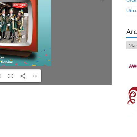
Uitre
Arc
Arch