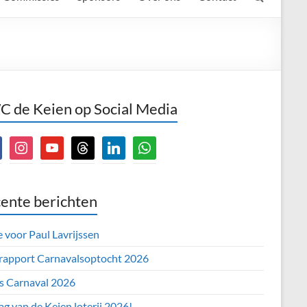
 de Keien op Social Media
book
instagram
youtube
threads
linkedin
whatsapp
ente berichten
e voor Paul Lavrijssen
 rapport Carnavalsoptocht 2026
’s Carnaval 2026
ag van de Keien loterij 2026!