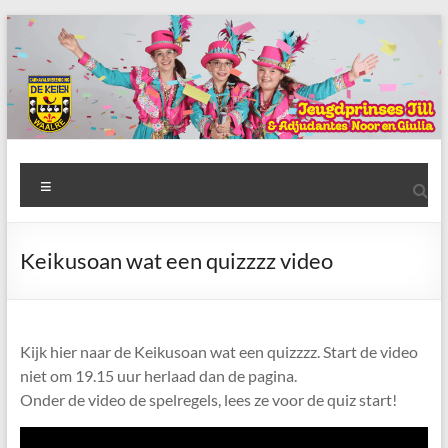
Ga
naar
de
inhoud
AWC
Menu
de
Keien
Keikusoan wat een quizzzz video
Algemene
Waalrese
Carnavalsvereniging
Kijk hier naar de Keikusoan wat een quizzzz. Start de video
De
niet om 19.15 uur herlaad dan de pagina.
Keien
Onder de video de spelregels, lees ze voor de quiz start!