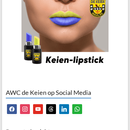
AWC de Keien op Social Media
facebook
instagram
youtube
threads
linkedin
whatsapp