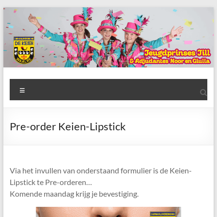
Ga
naar
de
inhoud
AWC
Menu
de
Keien
Pre-order Keien-Lipstick
Algemene
Waalrese
Carnavalsvereniging
Via het invullen van onderstaand formulier is de Keien-
De
Lipstick te Pre-orderen…
Keien
Komende maandag krijg je bevestiging.