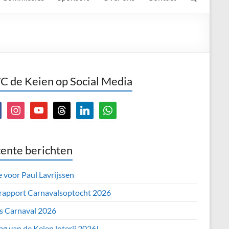
 de Keien op Social Media
book
instagram
youtube
threads
linkedin
whatsapp
ente berichten
e voor Paul Lavrijssen
 rapport Carnavalsoptocht 2026
’s Carnaval 2026
ag van de Keien loterij 2026!