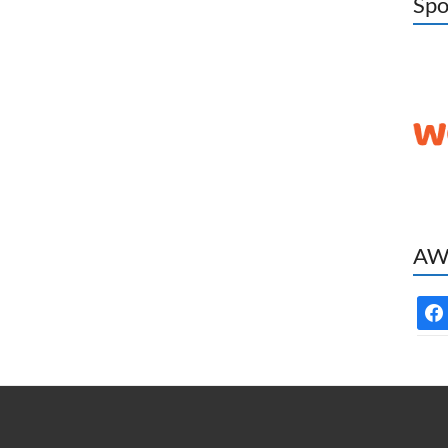
Spo
AWC
face