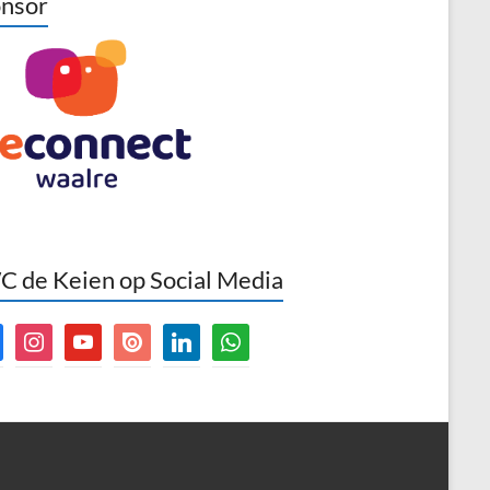
nsor
 de Keien op Social Media
book
instagram
youtube
issuu
linkedin
whatsapp