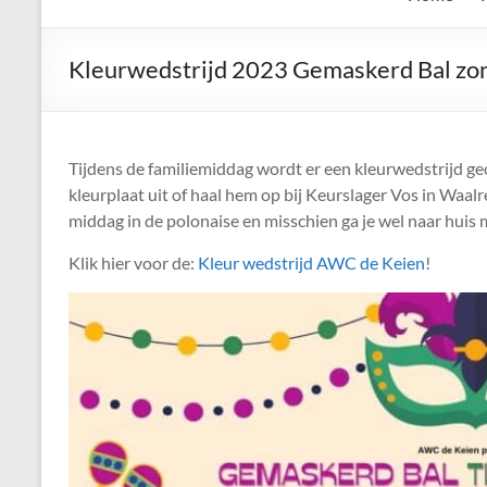
de
Keien
Kleurwedstrijd 2023 Gemaskerd Bal zon
Algemene
Waalrese
Carnavalsvereniging
Tijdens de familiemiddag wordt er een kleurwedstrijd ge
De
kleurplaat uit of haal hem op bij Keurslager Vos in Waal
Keien
middag in de polonaise en misschien ga je wel naar huis m
Klik hier voor de:
Kleur wedstrijd AWC de Keien
!