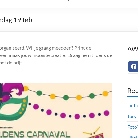
dag 19 feb
organiseerd. Wil je graag meedoen? Print de
AWC
re en maak jouw mooiste creatie! Draag hem tijdens de
et de prijs.
face
Rec
Lintj
Jury
Foto
Uitsl