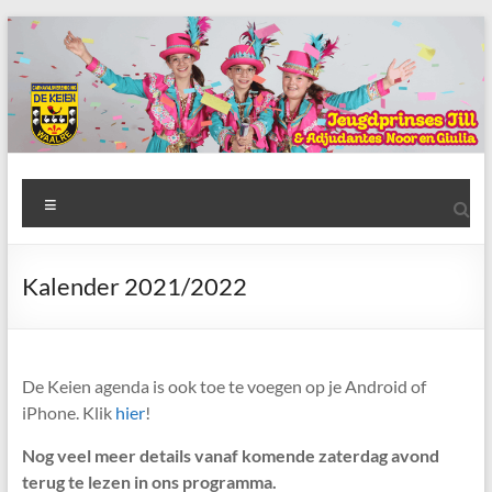
Ga
naar
de
inhoud
AWC
Menu
de
Keien
Kalender 2021/2022
Algemene
Waalrese
Carnavalsvereniging
De Keien agenda is ook toe te voegen op je Android of
De
iPhone. Klik
hier
!
Keien
Nog veel meer details vanaf komende zaterdag avond
terug te lezen in ons programma.